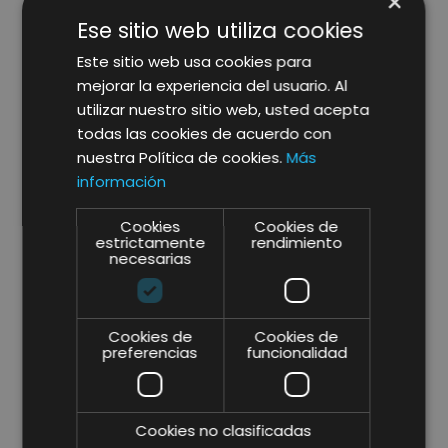
×
5. Política de Privacidad y Protección
Ese sitio web utiliza cookies
de Datos
Este sitio web usa cookies para
El tratamiento de los datos personales de los
mejorar la experiencia del usuario. Al
usuarios se regirá por lo establecido en la
Política
utilizar nuestro sitio web, usted acepta
de Privacidad
, disponible en este sitio web.
todas las cookies de acuerdo con
nuestra Política de cookies.
Más
información
6. Legislación Aplicable y Jurisdicción
Cookies
Cookies de
estrictamente
rendimiento
El presente Aviso Legal se rige por la legislación
necesarias
española. Para cualquier controversia que pudiera
derivarse del acceso o uso de este sitio web, el
usuario y Lifting Group acuerdan someterse
Cookies de
Cookies de
expresamente a los juzgados y tribunales del
preferencias
funcionalidad
domicilio del titular del sitio web, salvo que la
normativa aplicable disponga otra cosa.
Cookies no clasificadas