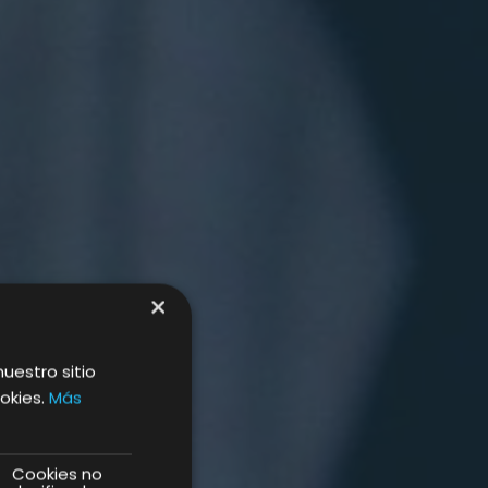
×
nuestro sitio
okies.
Más
Cookies no