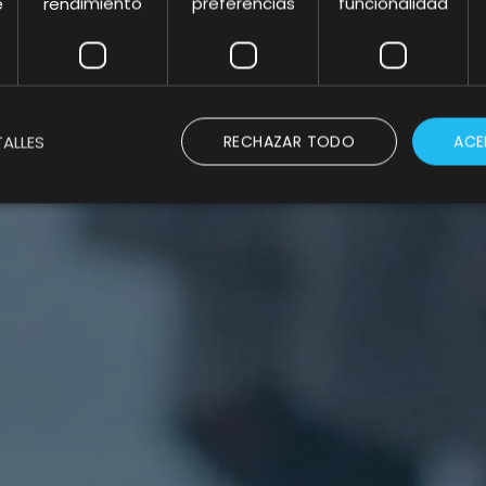
e
rendimiento
preferencias
funcionalidad
keting en todos los
para España y Países
ALLES
RECHAZAR TODO
ACE