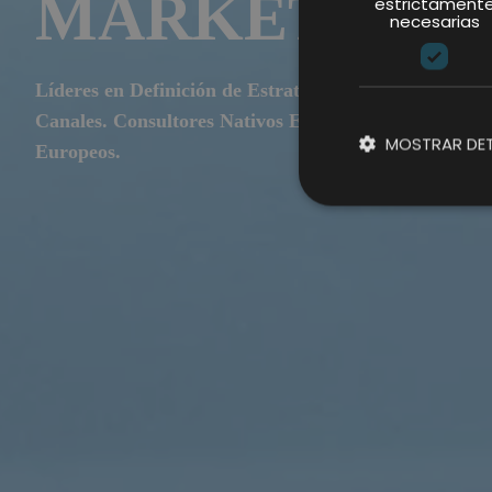
MARKETING
estrictament
necesarias
Líderes en Definición de Estrategias Efectivas de Mar
Canales. Consultores Nativos Expertos en Proyectos 
MOSTRAR DET
Europeos.