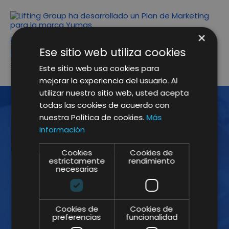
×
Lifting Group ha desarrollado un Plan de
Ese sitio web utiliza cookies
Marketing para la marca Yumas
8 Ene. 2020
Este sitio web usa cookies para
mejorar la experiencia del usuario. Al
utilizar nuestro sitio web, usted acepta
todas las cookies de acuerdo con
nuestra Política de cookies.
Más
¡ÚNETE A LA NEWSLETTER!
información
Suscríbete a nuestra Newsletter y no te
Cookies
Cookies de
estrictamente
rendimiento
pierdas nuestros insights
necesarias
Cookies de
Cookies de
preferencias
funcionalidad