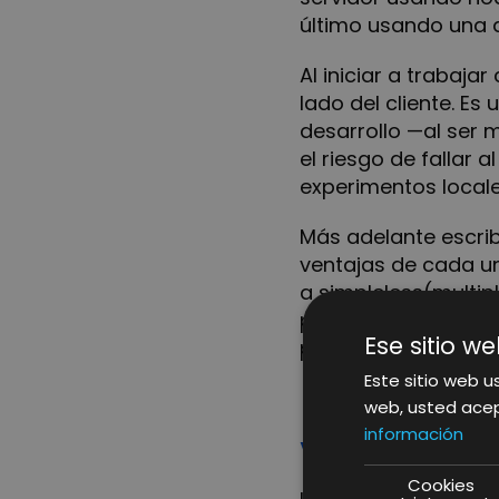
último usando una ap
Al iniciar a trabajar
lado del cliente. E
desarrollo —al ser 
el riesgo de fallar
experimentos locale
Más adelante escrib
ventajas de cada un
a simpleless(multi
pueden recurrir a
L
Ese sitio we
permitiendo generar
Este sitio web us
web, usted acep
información
Variables
Cookies