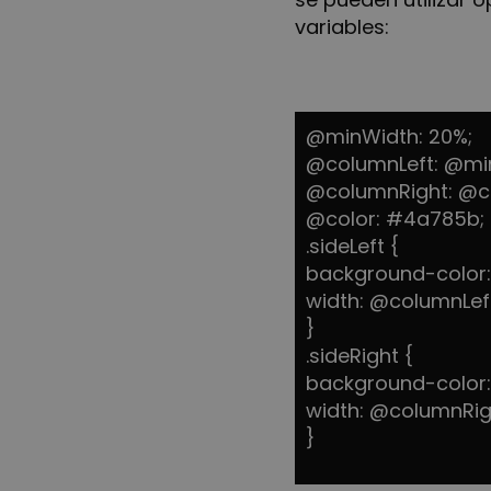
variables:
@minWidth: 20%;
@columnLeft: @min
@columnRight: @c
@color: #4a785b;
.sideLeft {
background-color: 
width: @columnLef
}
.sideRight {
background-color:
width: @columnRig
}