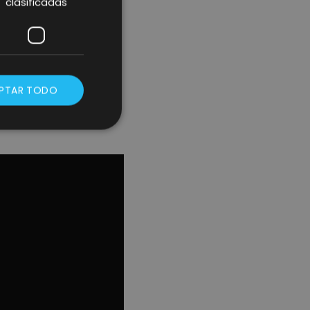
 usado en
múltiples
clasificadas
s y en caso de
solo en un lugar de
RY
(Dont Repeat
PTAR TODO