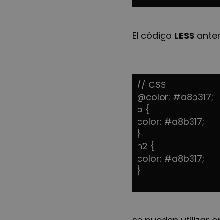
El código
LESS
anter
// CSS
@color: #a8b317;
a {
color: #a8b317;
}
h2 {
color: #a8b317;
}
se pueden utilizar o