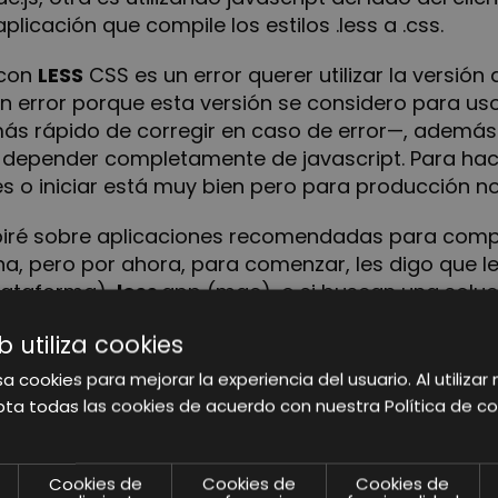
licación que compile los estilos .less a .css.
 con
LESS
CSS es un error querer utilizar la versión 
s un error porque esta versión se considero para u
más rápido de corregir en caso de error—, además
 al depender completamente de javascript. Para ha
s o iniciar está muy bien pero para producción n
iré sobre aplicaciones recomendadas para compilar
a, pero por ahora, para comenzar, les digo que le
plataforma),
less
.app (mac), o si buscan una soluc
ess
PHP, una librería que permite compilar
less
css 
b utiliza cookies
 estilos dinámicamente, en tiempo real o creand
a cookies para mejorar la experiencia del usuario. Al utilizar 
ta todas las cookies de acuerdo con nuestra Política de co
Cookies de
Cookies de
Cookies de