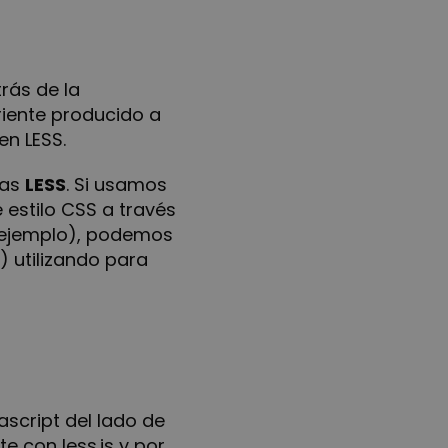
trás de la
riente producido a
en LESS.
las
LESS
. Si usamos
 estilo CSS a través
r ejemplo), podemos
) utilizando para
ascript del lado de
te con less.js y por