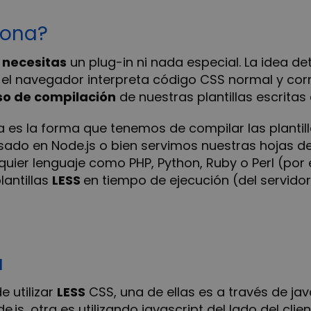
iona?
 necesitas
un plug-in ni nada especial. La idea de
el navegador interpreta código CSS normal y cor
so de compilación
de nuestras plantillas escritas 
 es la forma que tenemos de compilar las plantil
ado en Node.js o bien servimos nuestras hojas de
lquier lenguaje como PHP, Python, Ruby o Perl (po
lantillas
LESS
en tiempo de ejecución (del servidor
a
e utilizar
LESS
CSS, una de ellas es a través de jav
js, otra es utilizando javascript del lado del clien