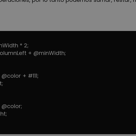
Width * 2;
olumnLeft + @minWidth;
@color + #111;
t;
 @color;
ht;