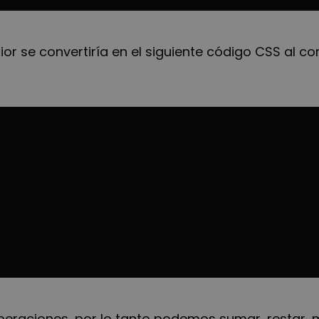
ior se convertiría en el siguiente código CSS al co
peraciones, por lo tanto podemos sumar, restar, mul