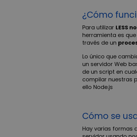
¿Cómo func
Para utilizar
LESS no
herramienta es que 
través de un
proce
Lo único que cambia
un servidor Web bas
de un script en cua
compilar nuestras p
ello Node.js
Cómo se us
Hay varias formas d
servidor usando node.