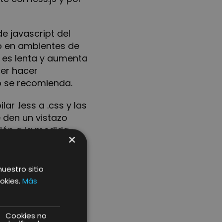
de javascript del
so en ambientes de
 es lenta y aumenta
cer hacer
o se recomienda.
 .less a .css y las
 den un vistazo
ión a la medida
×
utilizando PHP
o cache.
nuestro sitio
okies.
Más
Cookies no