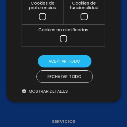
Cookies de
Cookies de
preferencias
funcionalidad
Cookies no clasificadas
WHY & HOW
ABOUT US
KIT DIGITAL
ACEPTAR TODO
KIT CONSULTING
TRABAJA CON NOSOTROS
RECHAZAR TODO
CANAL DE DENUNCIAS
MOSTRAR DETALLES
CÓDIGO PROVEEDORES
MEMORIA DE IMPACTO
SERVICIOS