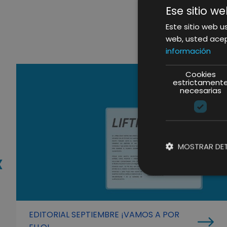
Ese sitio we
Este sitio web us
web, usted acep
información
Cookies
estrictament
necesarias
MOSTRAR DET
‹
EDITORIAL SEPTIEMBRE ¡VAMOS A POR