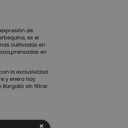
 expresión de
arbequina, es el
nas cultivadas en
goza,prensadas en
on la exclusividad
re y enero hay
argalló sin filtrar.
×