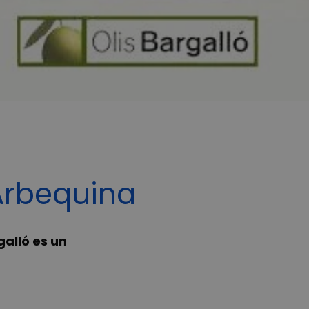
 Arbequina
alló es un