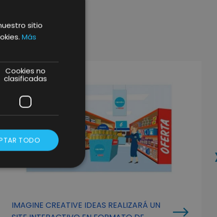
nuestro sitio
okies.
Más
Cookies no
clasificadas
PTAR TODO
IMAGINE CREATIVE IDEAS REALIZARÁ UN