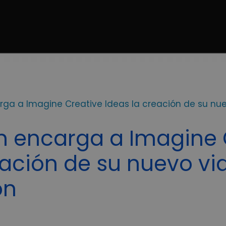
rga a Imagine Creative Ideas la creación de su nu
n encarga a Imagine 
eación de su nuevo vi
ón