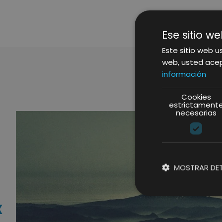
Ese sitio we
Este sitio web us
web, usted acep
información
Cookies
estrictament
necesarias
MOSTRAR DET
‹