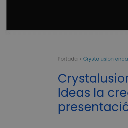
Portada
>
Crystalusion enca
Crystalusio
Ideas la cr
presentaci