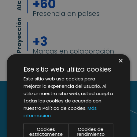
+60
Presencia en países
Proyección
+
3
Marcas en colaboración
×
Ese sitio web utiliza cookies
Este sitio web usa cookies para
mejorar la experiencia del usuario. Al
utilizar nuestro sitio web, usted acepta
todas las cookies de acuerdo con
nuestra Política de cookies.
Más
información
Ver el vídeo completo
del caso de éxito
Cookies
Cookies de
estrictamente
rendimiento