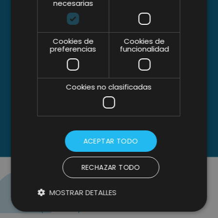
necesarias
El partner con Lifting Group ha sido
diferencial a la hora de hacer más eficiente
Cookies de
Cookies de
nuestra forma de conseguir y generar nuevo
preferencias
funcionalidad
negocio
.
Cookies no clasificadas
ACEPTAR TODO
RECHAZAR TODO
MOSTRAR DETALLES