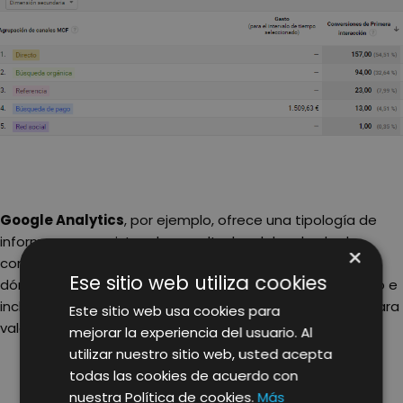
Google Analytics
, por ejemplo, ofrece una tipología de
informes que registran los resultados del embudo de
×
conversiones multicanal. Estos informes permiten ver
Ese sitio web utiliza cookies
dónde se ha iniciado la conversión y donde ha terminado e
incluso permite filtrar por primera o última interacción, para
Este sitio web usa cookies para
valorar cuál ha sido el más rentable.
mejorar la experiencia del usuario. Al
utilizar nuestro sitio web, usted acepta
todas las cookies de acuerdo con
nuestra Política de cookies.
Más