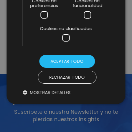
Cookies de
Cookies de
* campos obligatorios.
preferencias
funcionalidad
He leído y acepto la
Política de Privacidad y Aviso
Legal
y consiento expresamente a Lifting Group para
que utilice la información que proporciono en este
Cookies no clasificadas
formulario para estar en contacto conmigo y para
enviarme actualizaciones y promociones mediante
correo electrónico.
Más información
.
ACEPTAR TODO
RECHAZAR TODO
MOSTRAR DETALLES
¡ÚNETE A LA NEWSLETTER!
Suscríbete a nuestra Newsletter y no te
pierdas nuestros insights