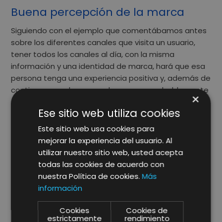
Buena percepción de la marca
Siguiendo con el ejemplo que comentábamos antes
sobre los diferentes canales que visita un usuario,
tener todos los canales al día, con la misma
información y una identidad de marca, hará que esa
persona tenga una
experiencia positiva
y, además de
continuar con el proceso de compra, probablemente
×
se convierta en un
prescriptor de la marca
.
Ese sitio web utiliza cookies
Si se realiza una acción de comunicación global en
Este sitio web usa cookies para
los diferentes canales de la empresa, es esencial
mejorar la experiencia del usuario. Al
utilizar la misma estrategia e imagen para que el
utilizar nuestro sitio web, usted acepta
público pueda
asociar todas estas acciones a la
todas las cookies de acuerdo con
misma marca
. Por ejemplo,
si estamos realizando
nuestra Política de cookies.
Más
publicidad en cartelería exterior tendremos que
información
transmitir el mismo mensaje en la tienda física
.
Cookies
Cookies de
estrictamente
rendimiento