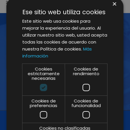
×
26 Oct. 2017
Ese sitio web utiliza cookies
Este sitio web usa cookies para
mejorar la experiencia del usuario. Al
utilizar nuestro sitio web, usted acepta
¡ÚNETE A LA NEWSLETTER!
todas las cookies de acuerdo con
nuestra Política de cookies.
Más
Suscríbete a nuestra Newsletter y no te
información
pierdas nuestros insights
Cookies
Cookies de
estrictamente
rendimiento
necesarias
Cookies de
Cookies de
preferencias
funcionalidad
Cookies no clasificadas