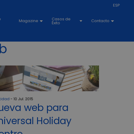
ESP
e
Casos de
Magazine
Contacto
Éxito
eb
tidad
10 Jul. 2015
ueva web para
niversal Holiday
entre