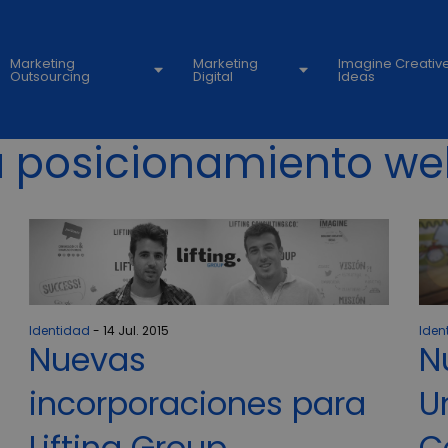
Marketing
Marketing
Imagine Creativ
Outsourcing
Digital
Ideas
 posicionamiento w
Identidad
14 Jul. 2015
Iden
Nuevas
N
incorporaciones para
U
Lifting Group
C