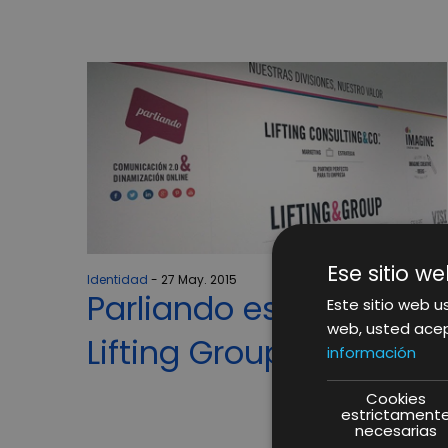
Ese sitio we
Identidad
27 May. 2015
Parliando es ahora
Este sitio web us
web, usted acep
Lifting Group
información
Cookies
estrictament
necesarias