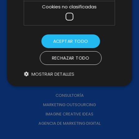
ABOUT US
Cookies no clasificadas
KIT DIGITAL
KIT CONSULTING
TRABAJA CON NOSOTROS
CANAL DE DENUNCIAS
ACEPTAR TODO
CÓDIGO PROVEEDORES
RECHAZAR TODO
MEMORIA DE IMPACTO
MOSTRAR DETALLES
SERVICIOS
CONSULTORÍA
MARKETING OUTSOURCING
IMAGINE CREATIVE IDEAS
AGENCIA DE MARKETING DIGITAL