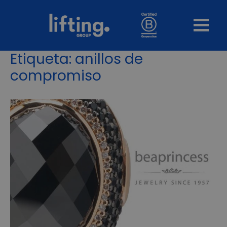
Etiqueta:
anillos de
compromiso