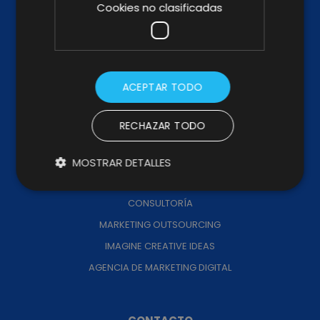
Cookies no clasificadas
KIT DIGITAL
KIT CONSULTING
TRABAJA CON NOSOTROS
CANAL DE DENUNCIAS
ACEPTAR TODO
CÓDIGO PROVEEDORES
MEMORIA DE IMPACTO
RECHAZAR TODO
MOSTRAR DETALLES
SERVICIOS
CONSULTORÍA
MARKETING OUTSOURCING
IMAGINE CREATIVE IDEAS
AGENCIA DE MARKETING DIGITAL