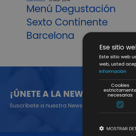
Menú Degustación
Sexto Continente
Barcelona
Ese sitio we
Este sitio web us
web, usted acep
información
Cookies
estrictament
¡ÚNETE A LA NEWSLETTER!
necesarias
Suscríbete a nuestra Newsletter y no te pierda
MOSTRAR DET