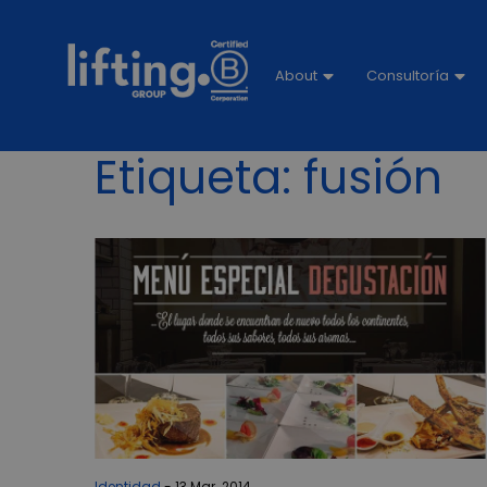
About
Consultoría
Etiqueta:
fusión
Identidad
13 Mar. 2014