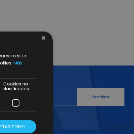
×
nuestro sitio
okies.
Más
Cookies no
clasificadas
PTAR TODO