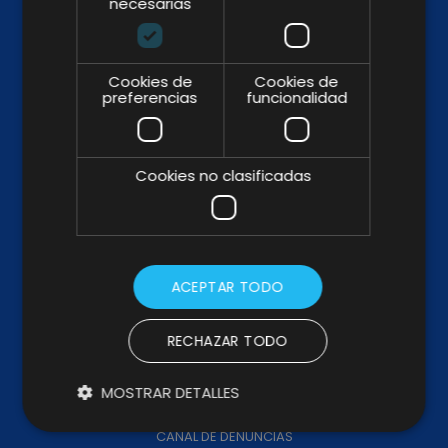
necesarias
SÍGUENOS
Cookies de
Cookies de
preferencias
funcionalidad
BROCHURE
Cookies no clasificadas
WHY & HOW
ACEPTAR TODO
ABOUT US
RECHAZAR TODO
KIT DIGITAL
KIT CONSULTING
MOSTRAR DETALLES
TRABAJA CON NOSOTROS
CANAL DE DENUNCIAS