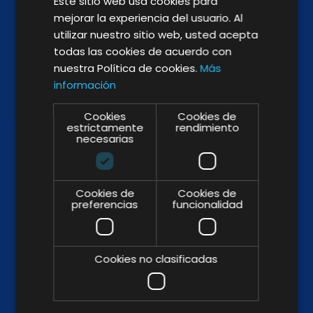
Este sitio web usa cookies para
mejorar la experiencia del usuario. Al
utilizar nuestro sitio web, usted acepta
todas las cookies de acuerdo con
BROCHURE
nuestra Política de cookies.
Más
información
Cookies
Cookies de
estrictamente
rendimiento
necesarias
WHY & HOW
ABOUT US
Cookies de
Cookies de
KIT DIGITAL
preferencias
funcionalidad
KIT CONSULTING
TRABAJA CON NOSOTROS
Cookies no clasificadas
CANAL DE DENUNCIAS
CÓDIGO PROVEEDORES
MEMORIA DE IMPACTO