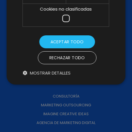
ABOUT US
Cookies no clasificadas
KIT DIGITAL
KIT CONSULTING
TRABAJA CON NOSOTROS
ACEPTAR TODO
CANAL DE DENUNCIAS
CÓDIGO PROVEEDORES
RECHAZAR TODO
MEMORIA DE IMPACTO
MOSTRAR DETALLES
SERVICIOS
CONSULTORÍA
MARKETING OUTSOURCING
IMAGINE CREATIVE IDEAS
AGENCIA DE MARKETING DIGITAL