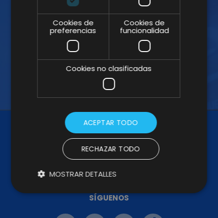
Suscríbete a nuestra Newsletter y no te
pierdas nuestros insights
Cookies de
Cookies de
preferencias
funcionalidad
Cookies no clasificadas
ACEPTAR TODO
RECHAZAR TODO
MOSTRAR DETALLES
SÍGUENOS