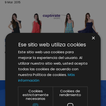
9 Mar. 2015
×
Nueva Colección Primavera/Verano de
Ese sitio web utiliza cookies
Captivate Shops
Este sitio web usa cookies para
6 Mar. 2015
mejorar la experiencia del usuario. Al
utilizar nuestro sitio web, usted acepta
1
2
…
4
todas las cookies de acuerdo con
nuestra Política de cookies.
Más
información
Cookies
Cookies de
estrictamente
rendimiento
necesarias
¡ÚNETE A LA NEWSLETTER!