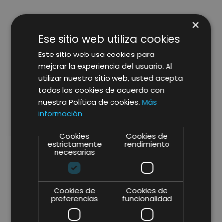
×
Ese sitio web utiliza cookies
Laura Canal:
Este sitio web usa cookies para
Laura empezó su viaje profesional
mejorar la experiencia del usuario. Al
con un grado en diseño gráfico sin
utilizar nuestro sitio web, usted acepta
embargo pronto se da cuenta de
todas las cookies de acuerdo con
que su camino es el marketing y
nuestra Política de cookies.
Más
decide realizar una diplomatura
información
en
Fashion Marketing and
Communications
. En 2016 da un
Cookies
Cookies de
estrictamente
rendimiento
paso más en currículo académico
necesarias
realizando un
Master en Digital
Marketing & Inbound Marketing
.
Además, Laura cuenta con
Cookies de
Cookies de
certificaciones de Google, Google
preferencias
funcionalidad
Adwords y Google Display.