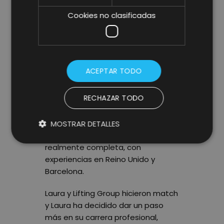
Laura, siempre fue una persona
Cookies no clasificadas
polifacética, por lo que empezó su
carrera profesional como
diseñadora gráfica para más tarde
desarrollar su talento en redacción
para una conocida marca de ropa.
ACEPTAR TODO
A partir de ese momento, Laura
trabajó en distintos cargos
RECHAZAR TODO
relacionados con las distintas
disciplinas del marketing y la
comunicación corporativa,
MOSTRAR DETALLES
convirtiéndola en una profesional
realmente completa, con
experiencias en Reino Unido y
Barcelona.
Laura y Lifting Group hicieron match
y Laura ha decidido dar un paso
más en su carrera profesional,