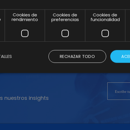
Marketing
Omnichannel junto
Cookies de
Cookies de
Cookies de
e
rendimiento
preferencias
funcionalidad
con Lifting Group
ALLES
RECHAZAR TODO
ACE
s nuestros insights