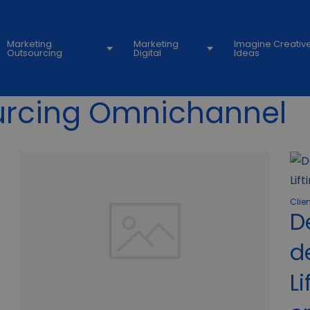
Marketing
Marketing
Imagine Creativ
Outsourcing
Digital
Ideas
urcing Omnichannel
Clie
D
d
L