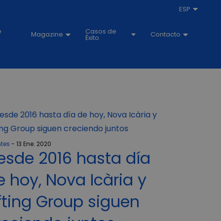
ESP
e
Casos de
Magazine
Contacto
Éxito
ntes
13 Ene. 2020
esde 2016 hasta día
e hoy, Nova Icària y
ifting Group siguen