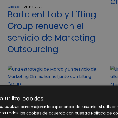
c
Clientes
21 Ene. 2020
Bartalent Lab y Lifting
Group renuevan el
servicio de Marketing
Outsourcing
Clie
L
Clientes
2 Dic. 2019
Una estrategia de
b utiliza cookies
u
a cookies para mejorar la experiencia del usuario. Al utilizar 
Marca y un servicio de
d
ta todas las cookies de acuerdo con nuestra Política de co