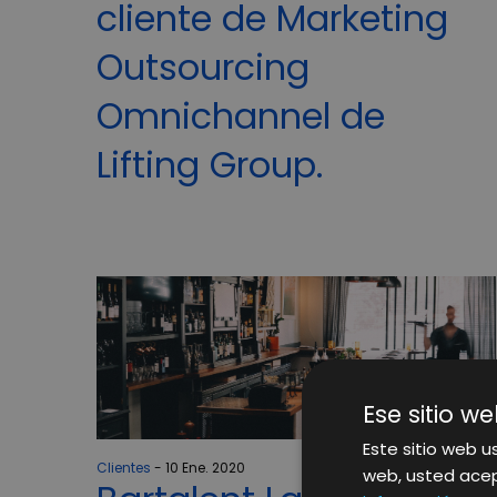
cliente de Marketing
Outsourcing
Omnichannel de
Lifting Group.
Ese sitio we
Este sitio web us
Clientes
10 Ene. 2020
web, usted acep