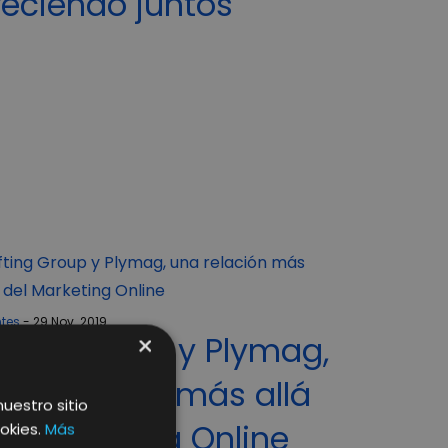
reciendo juntos
ntes
29 Nov. 2019
×
ifting Group y Plymag,
na relación más allá
nuestro sitio
el Marketing Online
okies.
Más