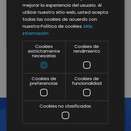
mejorar la experiencia del usuario. Al
utilizar nuestro sitio web, usted acepta
todas las cookies de acuerdo con
nuestra Política de cookies.
Más
* campos obligatorios.
información
He leído y acepto la
Política de Privacidad y Aviso
Legal
y consiento expresamente a Lifting Group para
Cookies
Cookies de
que utilice la información que proporciono en este
estrictamente
rendimiento
formulario para estar en contacto conmigo y para
necesarias
enviarme actualizaciones y promociones mediante
correo electrónico.
Más información
.
Cookies de
Cookies de
preferencias
funcionalidad
Cookies no clasificadas
¡ÚNETE A LA NEWSLETTER!