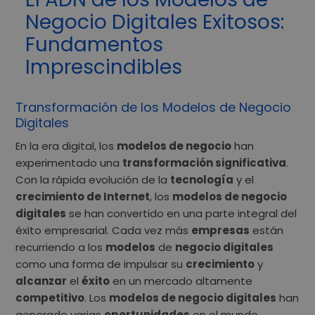
Negocio Digitales Exitosos:
Fundamentos
Imprescindibles
Transformación de los Modelos de Negocio
Digitales
En la era digital, los
modelos de negocio
han
experimentado una
transformación significativa
.
Con la rápida evolución de la
tecnología
y el
crecimiento de Internet
, los
modelos de negocio
digitales
se han convertido en una parte integral del
éxito empresarial. Cada vez más
empresas
están
recurriendo a los
modelos
de
negocio digitales
como una forma de impulsar su
crecimiento
y
alcanzar
el
éxito
en un mercado altamente
competitivo
. Los
modelos de negocio digitales
han
generado varias
oportunidades
en el mundo