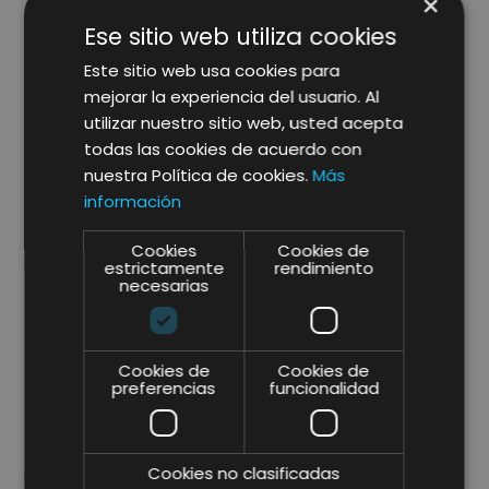
×
Fomenta la interacción y la
Ese sitio web utiliza cookies
retroalimentación
:
Este sitio web usa cookies para
mejorar la experiencia del usuario. Al
En el
entorno digital
, la
interacción
con tus
clientes
es
utilizar nuestro sitio web, usted acepta
fundamental
. Fomenta la
participación activa
de tus
todas las cookies de acuerdo con
clientes
a través de las
redes sociales
,
comentarios
nuestra Política de cookies.
Más
en el sitio web,
encuestas
y otros canales de
información
retroalimentación.
Escucha atentamente
sus
comentarios y
opiniones
, y utiliza esta
información
Cookies
Cookies de
para
mejorar
los productos, servicios y la
experiencia
estrictamente
rendimiento
necesarias
del cliente
en general. Establecer una
relación sólida
con tus clientes, así como brindar un
excelente
servicio al cliente
es vital para el
éxito
a largo plazo
del modelo de negocio digital.
Cookies de
Cookies de
preferencias
funcionalidad
Monetiza de manera efectiva:
Cookies no clasificadas
El aspecto
financiero
es
crucial
en cualquier