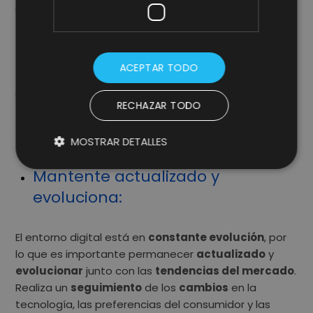
modelo de negocio exitoso. Asegúrate de tener una
estrategia
clara para
monetizar tu modelo de
negocio
digital. Esto puede incluir la
venta
de
productos o servicios
, la
suscripción
, la
ACEPTAR TODO
publicidad
, el modelo
freemium
o la generación de
ingresos a través de asociaciones estratégicas.
RECHAZAR TODO
Evalúa
diferentes enfoques y encuentra aquellos
que se adapten mejor al
mercado
y por supuesto a
MOSTRAR DETALLES
tus
clientes
.
Mantente actualizado y
evoluciona
:
El entorno digital está en
constante evolución
, por
lo que es importante permanecer
actualizado
y
evolucionar
junto con las
tendencias del mercado
.
Realiza un
seguimiento
de los
cambios
en la
tecnología, las preferencias del consumidor y las