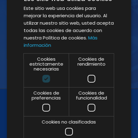
Este sitio web usa cookies para
¡ÚNETE A LA NEWSLETTER!
mejorar la experiencia del usuario. Al
utilizar nuestro sitio web, usted acepta
Suscríbete a nuestra Newsletter y no te
todas las cookies de acuerdo con
pierdas nuestros insights
nuestra Política de cookies.
Más
información
Cookies
Cookies de
estrictamente
rendimiento
necesarias
Cookies de
Cookies de
preferencias
funcionalidad
Cookies no clasificadas