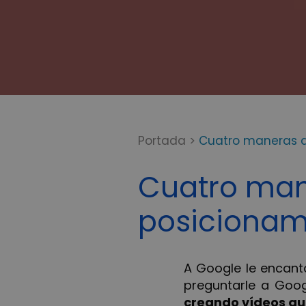
Portada
>
Cuatro maneras de
Cuatro mane
posicionam
A Google le encant
preguntarle a Goog
creando vídeos qu