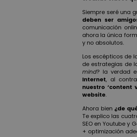
Siempre seré una g
deben ser amigo
comunicación onlin
ahora la única form
y no absolutos.
Los escépticos de l
de estrategias de 
mind
? la verdad e
Internet
, al cont
nuestro ‘content 
website
.
Ahora bien
¿de qu
Te explico las cuat
SEO en Youtube y G
+ optimización ade