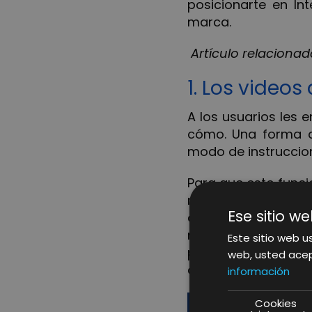
posicionarte en In
marca.
Artículo relacionad
1. Los video
A los usuarios les
cómo. Una forma
modo de instruccione
Para que esto funcio
no de
funciones in
Ese sitio we
de fotografía, no 
no enseñarle trucos
Este sitio web us
puedes aprovechar 
web, usted acep
que lo compren en t
información
Cookies