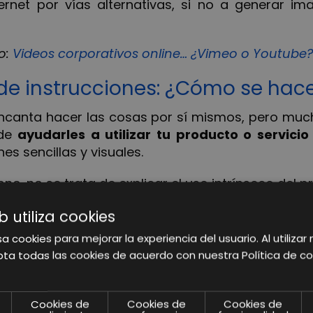
ternet por vías alternativas, si no a generar i
o:
Videos corporativos online… ¿Vimeo o Youtube?
s de instrucciones: ¿Cómo se hac
 encanta hacer las cosas por sí mismos, pero mu
 de
ayudarles a utilizar tu producto o servicio
s sencillas y visuales.
ne, no se trata de explicar el uso intrínseco del pr
directas o creativas con los mismos
. Por ejempl
b utiliza cookies
se trata que hagas un manual para cada una de t
 para utilizarlas? Mientras
creas recuerdo y no
a cookies para mejorar la experiencia del usuario. Al utilizar 
para indicarles qué modelo es adecuado para e
ta todas las cookies de acuerdo con nuestra Política de co
u tienda.
Cookies de
Cookies de
Cookies de