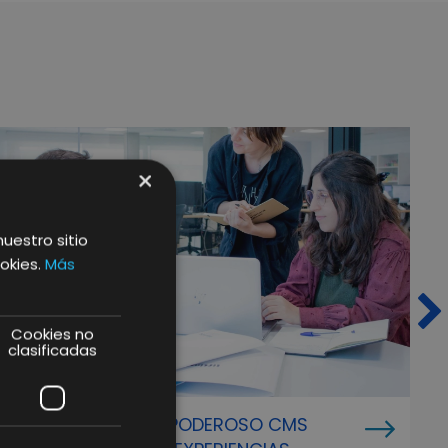
×
nuestro sitio
okies.
Más
Cookies no
clasificadas
WORDPRESS: UN PODEROSO CMS