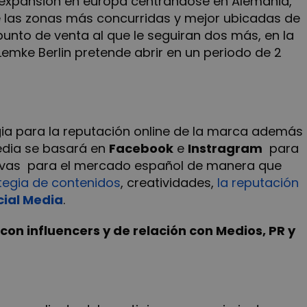
de expansión en europa centrándose en Alemania,
 las zonas más concurridas y mejor ubicadas de
punto de venta al que le seguiran dos más, en la
Lemke Berlin pretende abrir en un periodo de 2
gia para la reputación online de la marca además
Media se basará en
Facebook
e
Instragram
para
lusivas para el mercado español de manera que
tegia de contenidos
, creatividades,
la reputación
cial Media
.
con influencers y de relación con Medios, PR y