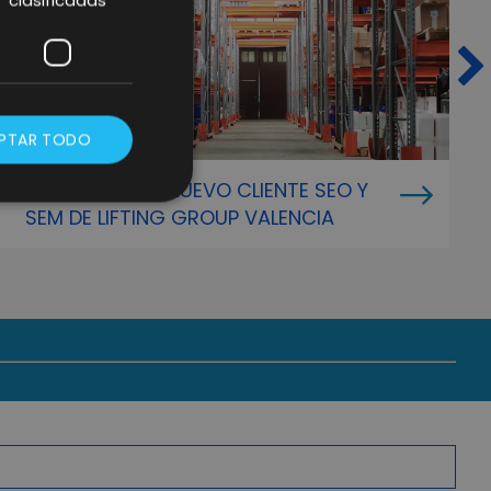
clasificadas
PTAR TODO
MHS – IBÉRICA NUEVO CLIENTE SEO Y
SEM DE LIFTING GROUP VALENCIA