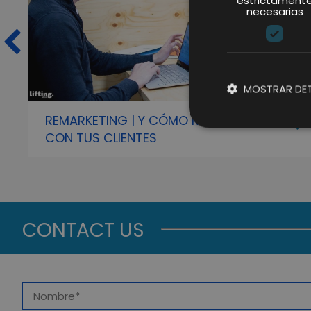
estrictament
necesarias
MOSTRAR DET
REMARKETING | Y CÓMO RECONECTAR
CON TUS CLIENTES
CONTACT US