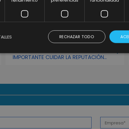
e
rendimiento
preferencias
funcionalidad
ALLES
RECHAZAR TODO
ACE
LIFTING ACADEMY | ¿POR QUÉ ES
IMPORTANTE CUIDAR LA REPUTACIÓN
ONLINE?