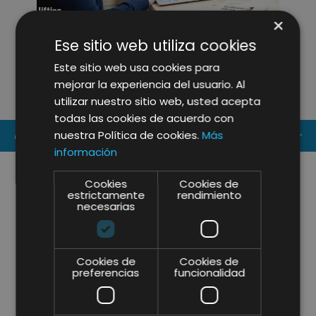
×
REMARKETING | Y CÓMO
L
Ese sitio web utiliza cookies
RECONECTAR CON TUS
E
Este sitio web usa cookies para
CLIENTES
R
mejorar la experiencia del usuario. Al
utilizar nuestro sitio web, usted acepta
todas las cookies de acuerdo con
nuestra Política de cookies.
Más
CONTACT US
información
Cookies
Cookies de
estrictamente
rendimiento
necesarias
Cookies de
Cookies de
preferencias
funcionalidad