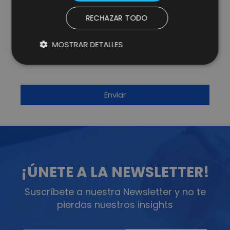
* campos obligatorios.
RECHAZAR TODO
He leído y acepto la
Política de Privacidad y Aviso
Legal
y consiento expresamente a Lifting Group para
que utilice la información que proporciono en este
MOSTRAR DETALLES
formulario para estar en contacto conmigo y para
enviarme actualizaciones y promociones mediante
correo electrónico.
Más información
.
¡ÚNETE A LA NEWSLETTER!
Suscríbete a nuestra Newsletter y no te
pierdas nuestros insights