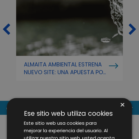
ALMAITA AMBIENTAL ESTRENA
E
NUEVO SITE: UNA APUESTA POR
G
LA DIGITALIZACIÓN EN LA
V
GESTIÓN DE RESIDUOS
P
P
×
CONTACT US
Ese sitio web utiliza cookies
Este sitio web usa cookies para
mejorar la experiencia del usuario. Al
utilizar nuestro sitio web, usted acepta