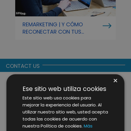
REMARKETING | Y CÓMO
L
RECONECTAR CON TUS
E
CLIENTES
R
CONTACT US
×
Ese sitio web utiliza cookies
Este sitio web usa cookies para
mejorar la experiencia del usuario. Al
utilizar nuestro sitio web, usted acepta
todas las cookies de acuerdo con
nuestra Política de cookies.
Más