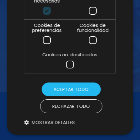
necesarias
¡ÚNETE A LA NEWSLETTER!
Cookies de
Cookies de
Suscríbete a nuestra Newsletter y no te
preferencias
funcionalidad
pierdas nuestros insights
Cookies no clasificadas
ACEPTAR TODO
RECHAZAR TODO
MOSTRAR DETALLES