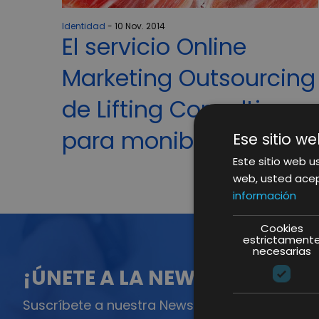
Identidad
10 Nov. 2014
El servicio Online
Marketing Outsourcing
de Lifting Consulting
para moniberic
Ese sitio we
Este sitio web us
web, usted acep
información
Cookies
estrictament
necesarias
¡ÚNETE A LA NEWSLETTER!
Suscríbete a nuestra Newsletter y no te pierda