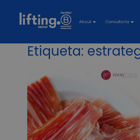
About
Consultoría
Etiqueta:
estrateg