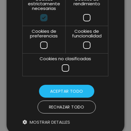
estrictamente
rendimiento
necesarias
Cookies de
Cookies de
preferencias
funcionalidad
Cookies no clasificadas
* campos obligatorios.
He leído y acepto la
Política de Privacidad y Aviso
Legal
y consiento expresamente a Lifting Group para
que utilice la información que proporciono en este
formulario para estar en contacto conmigo y para
ACEPTAR TODO
enviarme actualizaciones y promociones mediante
correo electrónico.
Más información
.
RECHAZAR TODO
MOSTRAR DETALLES