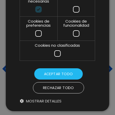
necesarias
ARTÍCULOS RELACIONADOS
Cookies de
Cookies de
preferencias
funcionalidad
Cookies no clasificadas
ACEPTAR TODO
RECHAZAR TODO
TRENDING TALKS DE FIN DE
L
MOSTRAR DETALLES
CURSO: DESAFIANDO LOS
L
LÍMITES DIGITALES Y
R