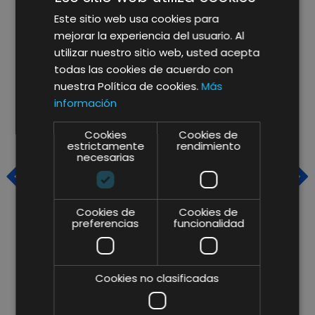
ARTÍCULOS RELACIONADOS
Este sitio web usa cookies para
mejorar la experiencia del usuario. Al
utilizar nuestro sitio web, usted acepta
todas las cookies de acuerdo con
nuestra Política de cookies.
Más
información
Cookies
Cookies de
estrictamente
rendimiento
necesarias
Cookies de
Cookies de
preferencias
funcionalidad
VISUAL MERCHANDISING:
L
CÓMO ATRAER NUEVOS
E
Cookies no clasificadas
CLIENTES Y AUMENTAR LAS
R
VENTAS EN EL RETAIL FÍSICO