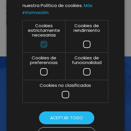
nuestra Política de cookies.
Más
SEO local ¿Cómo podemos ganar visibilidad
información
y generar tráfico hacia el punto de venta?
28 Jun. 2018
Cookies
Cookies de
estrictamente
rendimiento
necesarias
1
2
3
4
Cookies de
Cookies de
preferencias
funcionalidad
¡ÚNETE A LA NEWSLETTER!
Cookies no clasificadas
Suscríbete a nuestra Newsletter y no te
pierdas nuestros insights
ACEPTAR TODO