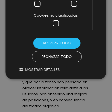
clave indexadas en el Top 100 de
resultados de Google.
Cookies no clasificadas
Google Panda 4.0 – Conclusiones
extraídas de los casos de nuestros
clientes
ACEPTAR TODO
Analizando en profundidad cómo
RECHAZAR TODO
ha afectado la actualización del
algoritmo de Google, destacamos
MOSTRAR DETALLES
como los clientes que cuentan en
su portal con contenido de calidad
y que por lo tanto han pensado en
ofrecer información relevante a los
usuarios, han obtenido una mejora
de posiciones, y en consecuencia
del tráfico orgánico.