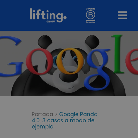
Portada
>
Google Panda
4.0, 3 casos a modo de
ejemplo.