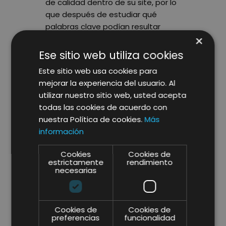
de calidad dentro de su site, por lo
que después de estudiar qué
palabras clave podían resultar
×
relevantes para sus usuarios, se
procedió a generar contenido
Ese sitio web utiliza cookies
sobre estas palabras clave.
Este sitio web usa cookies para
mejorar la experiencia del usuario. Al
En los meses siguientes a la
utilizar nuestro sitio web, usted acepta
implementación se incrementó de
todas las cookies de acuerdo con
manera continuada y estable las
nuestra Política de cookies.
Más
posiciones y el tráfico orgánico.
información
Siendo así como llegó a triplicar su
tráfico orgánico justo después de
Cookies
Cookies de
la última actualización del
estrictamente
rendimiento
algoritmo de Google.
necesarias
La actualización de Google Panda
4.0 supuso un incremento del
Cookies de
Cookies de
234,11% del número de palabras
preferencias
funcionalidad