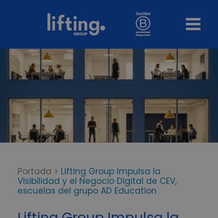
Portada
>
Lifting Group Impulsa la
Visibilidad y el Negocio Digital de CEV,
escuelas del grupo AD Education
Lifting Group Impulsa la