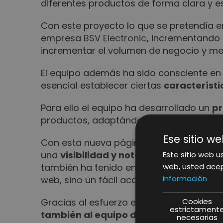
diferentes productos de forma clara y e
Con este proyecto lo que se pretendía e
empresa
BSV Electronic
,
incrementando 
incrementar el volumen de negocio y m
El equipo además ha sido consciente e
esencial establecer ciertas
característi
Para ello el equipo ha desarrollado un
pr
productos, adaptándose en todo mome
Ese sitio we
Con esta nueva página web,
BSV Electr
una
visibilidad y notoriedad
única y pr
Este sitio web us
web, usted acep
también ha tenido en cuenta la
usabili
información
web, sino un fácil acceso al extenso ca
Cookies
Gracias al esfuerzo e implicación de nue
estrictament
también al equipo de BSV Electronic po
necesarias