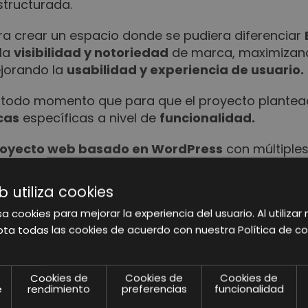
structurada.
ra crear un espacio donde se pudiera diferenciar
la
visibilidad y notoriedad
de marca, maximizan
ejorando la
usabilidad y experiencia de usuario.
n todo momento que para que el proyecto plante
cas
específicas a nivel de
funcionalidad.
oyecto web basado en WordPress
con múltiples
nto a las
necesidades
establecidas por parte de
b utiliza cookies
onic
consigue tener cada una de sus divisiones 
opia, capaz de transmitir sus
propios valores y C
a cookies para mejorar la experiencia del usuario. Al utilizar 
ta todas las cookies de acuerdo con nuestra Política de co
dad
de la página, para que el usuario pueda no só
tálogo de productos.
Cookies de
Cookies de
Cookies de
stros equipos, podemos decir que la web de BS Lig
e
rendimiento
preferencias
funcionalidad
r hacerlo realidad!