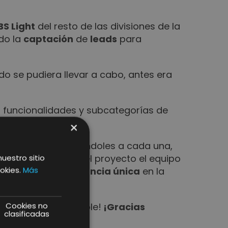
BS Light
del resto de las divisiones de la
do la
captación
de
leads
para
ado
se pudiera llevar a cabo, antes era
 funcionalidades y subcategorías de
l
cliente
.
×
segmentadas otorgándoles a cada una,
ore business.
Para el proyecto el equipo
nuestro sitio
okies.
Más
lo tener una
experiencia única
en la
Cookies no
ht ya está disponible!
¡Gracias
clasificadas