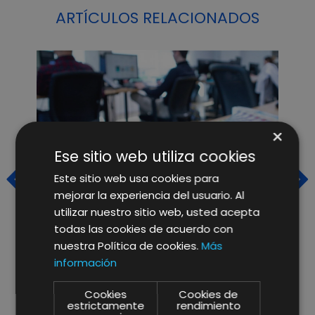
ARTÍCULOS RELACIONADOS
×
Ese sitio web utiliza cookies
Este sitio web usa cookies para
mejorar la experiencia del usuario. Al
utilizar nuestro sitio web, usted acepta
todas las cookies de acuerdo con
nuestra Política de cookies.
Más
NUESTRA AGENCIA IMAGINE
L
información
CREATIVE IDEAS HA CREADO
D
UNA INTRANET A MEDIDA PARA
D
Cookies
Cookies de
estrictamente
rendimiento
NUESTROS CLIENTES
D