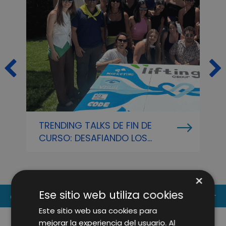
TRENDING TALKS DE FIN DE
V
CURSO: DESAFIANDO LOS
D
LÍMITES DIGITALES Y
D
CELEBRANDO EL TALENTO DE
N
LIFTING GROUP EN NUESTRO
I
×
EVENTO DE VERANO
Ese sitio web utiliza cookies
CONTACT US
Este sitio web usa cookies para
mejorar la experiencia del usuario. Al