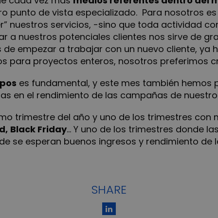
que cada vez más
medios referentes dentro del 
o punto de vista especializado. Para nosotros 
” nuestros servicios, -sino que toda actividad co
r a nuestros potenciales clientes nos sirve de gr
de empezar a trabajar con un nuevo cliente, ya h
 para proyectos enteros, nosotros preferimos cre
ipos
es fundamental, y este mes también hemos p
as en el rendimiento de las campañas de nuestros
imo trimestre del año y uno de los trimestres co
d,
Black Friday
… Y uno de los trimestres donde la
nde se esperan buenos ingresos y rendimiento de
SHARE