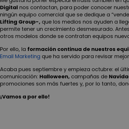
Me gustaría poner especial énfasis también en 
Digital
nos contactan, para poder conocer nuestr
ningún equipo comercial que se dedique a “vender
Lifting Group-,
que los medios nos ayuden a llega
permite tener un crecimiento desmesurado. Antes 
otros modelos donde se contratan equipos nuevos
Por ello, la
formación continua de nuestros equ
Email Marketing
que ha servido para revisar mejor
Acaba pues septiembre y empieza octubre: el últ
comunicación:
Halloween,
campañas de
Navida
promociones son más fuertes y, por lo tanto, do
¡Vamos a por ello!