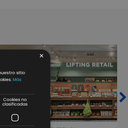
×
nuestro sitio
okies.
Más
Cookies no
clasificadas