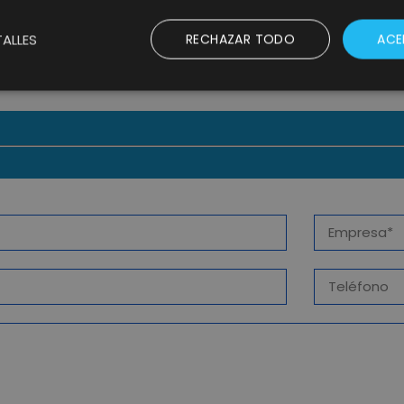
VERITAS Y LIFTING GROUP:
DIGITALIZANDO LA EXPERIENCIA DE
ALLES
RECHAZAR TODO
ACE
MARCA A TRAVÉS DE NUEVOS
FORMATOS INTERACTIVOS