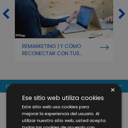
REMARKETING | Y CÓMO
L
RECONECTAR CON TUS
E
CLIENTES
R
CONTACT US
×
Ese sitio web utiliza cookies
Este sitio web usa cookies para
mejorar la experiencia del usuario. Al
utilizar nuestro sitio web, usted acepta
todas las cookies de acuerdo con