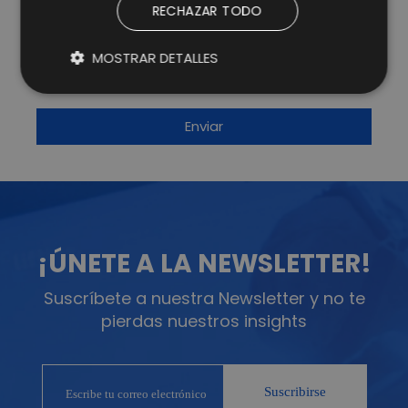
He leído y acepto la
Política de Privacidad y Aviso
RECHAZAR TODO
Legal
y consiento expresamente a Lifting Group para
que utilice la información que proporciono en este
formulario para estar en contacto conmigo y para
enviarme actualizaciones y promociones mediante
MOSTRAR DETALLES
correo electrónico.
Más información
.
¡ÚNETE A LA NEWSLETTER!
Suscríbete a nuestra Newsletter y no te
pierdas nuestros insights