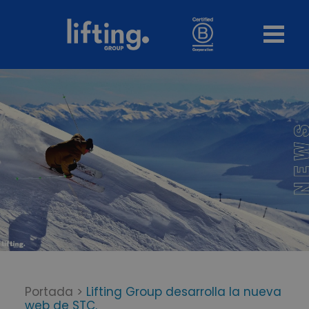
Portada
>
Lifting Group desarrolla la nueva
web de STC.