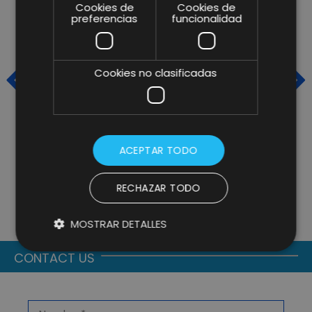
Cookies de
Cookies de
preferencias
funcionalidad
Cookies no clasificadas
ACEPTAR TODO
ACIS2IN Y LIFTING GROUP:
B
IMPULSANDO LA SEGURIDAD
G
RECHAZAR TODO
HIDRÁULICA A TRAVÉS DE LA
E
INTELIGENCIA PREDICTIVA
F
MOSTRAR DETALLES
S
CONTACT US