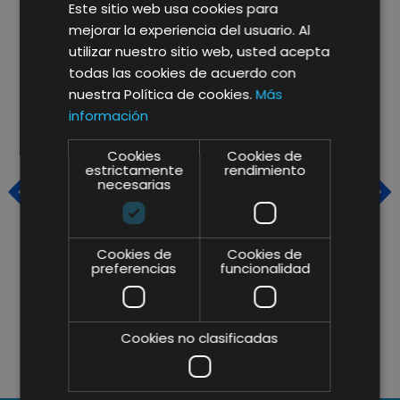
Este sitio web usa cookies para
mejorar la experiencia del usuario. Al
utilizar nuestro sitio web, usted acepta
todas las cookies de acuerdo con
nuestra Política de cookies.
Más
información
Cookies
Cookies de
estrictamente
rendimiento
necesarias
Cookies de
Cookies de
preferencias
funcionalidad
TRENDING TALKS DE FIN DE
V
CURSO: DESAFIANDO LOS
D
LÍMITES DIGITALES Y
D
Cookies no clasificadas
CELEBRANDO EL TALENTO DE
N
LIFTING GROUP EN NUESTRO
I