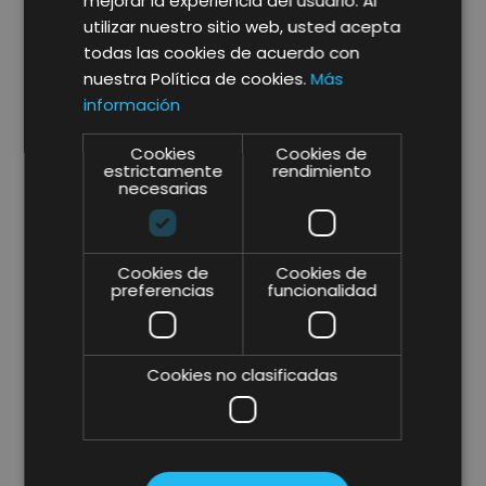
mejorar la experiencia del usuario. Al
utilizar nuestro sitio web, usted acepta
PROBLEMAS DE CONVERSIÓN
todas las cookies de acuerdo con
POR USABILIDAD DEL
nuestra Política de cookies.
Más
BUSCADOR
información
Cookies
Cookies de
estrictamente
rendimiento
Se descubrió mediante analítica
necesarias
web y session recordings que
cuando un usuario realizaba una
búsqueda y el sistema no devolvía
Cookies de
Cookies de
resultados no entendía fácilmente
preferencias
funcionalidad
que tenía que modificar los
criterios de búsqueda.
Cookies no clasificadas
Solución
: Implementar una página
nueva con un formulario de
contacto cuando no se encuentran
resultados, para facilitar que los