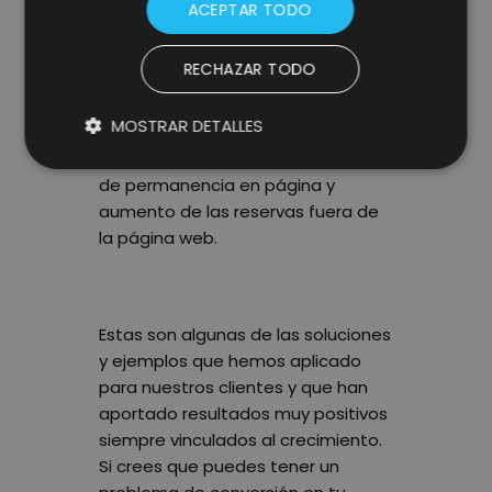
usuarios sigan navegando o se
ACEPTAR TODO
pongan en contacto con la
empresa a través de dicho
RECHAZAR TODO
formulario.
MOSTRAR DETALLES
Resultado
: Reducción de la tasa
de abandono, aumento del tiempo
de permanencia en página y
aumento de las reservas fuera de
la página web.
Estas son algunas de las soluciones
y ejemplos que hemos aplicado
para nuestros clientes y que han
aportado resultados muy positivos
siempre vinculados al crecimiento.
Si crees que puedes tener un