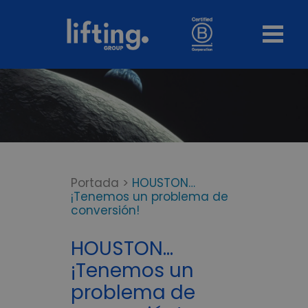
Portada
>
HOUSTON…
¡Tenemos un problema de
conversión!
HOUSTON…
¡Tenemos un
problema de