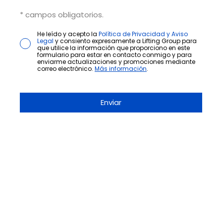
* campos obligatorios.
He leído y acepto la
Política de Privacidad y Aviso
Legal
y consiento expresamente a Lifting Group para
que utilice la información que proporciono en este
formulario para estar en contacto conmigo y para
enviarme actualizaciones y promociones mediante
correo electrónico.
Más información
.
¡ÚNETE A LA NEWSLETTER!
Suscríbete a nuestra Newsletter y no te
pierdas nuestros insights