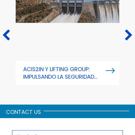
ACIS2IN Y LIFTING GROUP:
B
IMPULSANDO LA SEGURIDAD
G
HIDRÁULICA A TRAVÉS DE LA
E
INTELIGENCIA PREDICTIVA
F
S
CONTACT US