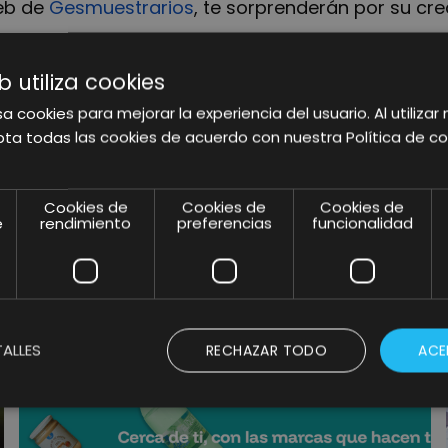
web de
Gesmuestrarios
, te sorprenderán por su cr
b utiliza cookies
SHARE
a cookies para mejorar la experiencia del usuario. Al utilizar 
ta todas las cookies de acuerdo con nuestra Política de co
Cookies de
Cookies de
Cookies de
e
rendimiento
preferencias
funcionalidad
ARTÍCULOS RELACIONADOS
ALLES
RECHAZAR TODO
ACE